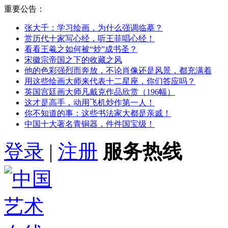
重要公告：
张大千：学习绘画，为什么强调临摹？
赏历代十家写心经，听王菲唱心经！
看看王羲之如何被“炒”成书圣？
宋徽宗帝国之下的收藏之风
他的色彩强烈而奔放，不论肖像还是风景，都充满着
用这些绘画大师来代表十二星座，你们答应吗？
英国宫廷画大师凡戴克作品欣赏（196幅）
这才是高手，动用飞机炒作第一人！
你不知道的事：这些书法家大都是亲戚！
中国十大著名青铜器，件件国宝级！
登录
|
注册
服务热线