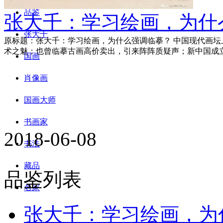
品鉴
张大千：学习绘画，为什
张大千
原标题：张大千：学习绘画，为什么强调临摹？ 中国现代画
术之魅；也曾临摹古画高价卖出，引来阵阵质疑声；新中国成
国画
肖像画
国画大师
书画家
2018-06-08
书法
藏品
品鉴列表
名家
张大千：学习绘画，为